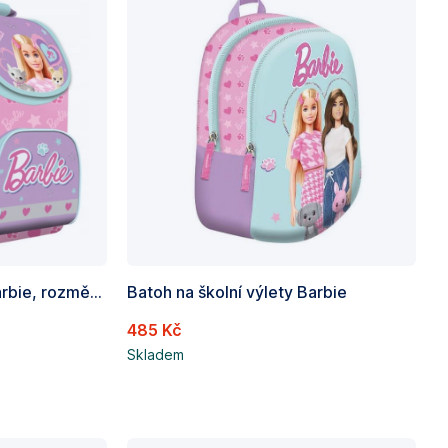
Školní batoh/aktovka Barbie, rozměry: 350 x 250 x 150mm(vnitřní roz.)
Batoh na školní výlety Barbie
485 Kč
Skladem