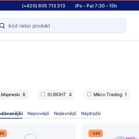
(+420) 605 713 313
(Po - Pa) 7:30 – 15h
t.Majewski
8
St.RIGHT
4
Mikro Trading
1
odávanější
Nejnovější
Nejlevnější
Nejdražší
23%
- 53%