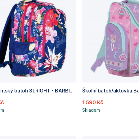
Studentský batoh St.RIGHT - BARBIE BOTANICAL, BP057, 23 l, 3 komory, rozměry: 45x30x20 cm
Kč
1 590 Kč
em
Skladem