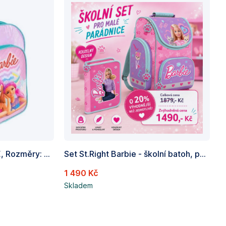
Dětský batoh 15 BARBIE, Rozměry: 38 x 30 x 18 cm
Set St.Right Barbie - školní batoh, penál jednopatrový
1 490 Kč
Skladem