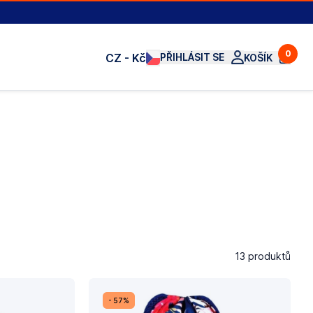
0
CZ - Kč
PŘIHLÁSIT SE
KOŠÍK
13 produktů
- 57%