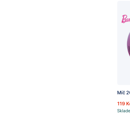
119 K
Sklad