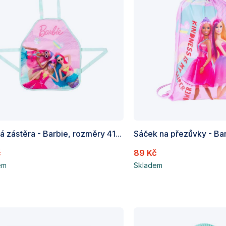
Dětská zástěra - Barbie, rozměry 41,5 x 49 cm
č
89 Kč
em
Skladem