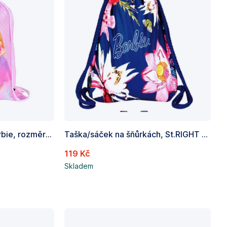
Sáček na přezůvky - Barbie, rozměry: 43 x 32 cm
Taška/sáček na šňůrkách, St.RIGHT BARBIE BOTANICAL, rozměry 34 x 43 cm
119 Kč
Skladem