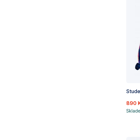
890 
Sklad