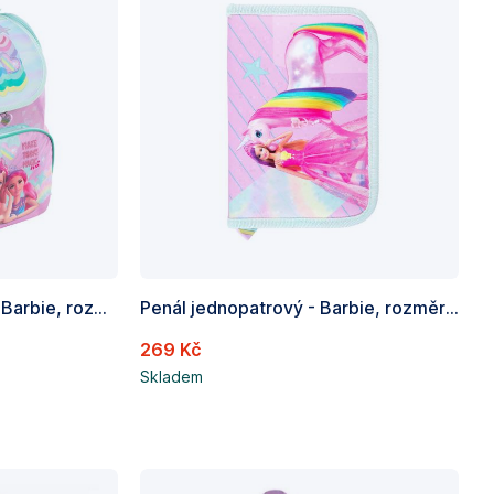
Školní batoh / aktovka - Barbie, rozměry: 350 x 250 x 150mm(vnitřní roz.)
Penál jednopatrový - Barbie, rozměry: 210 x 135 x 35 mm
269 Kč
Skladem