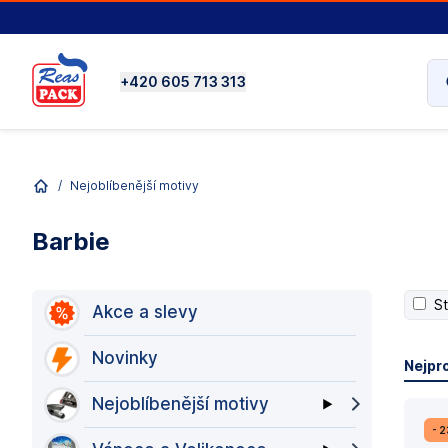
+420 605 713 313
/
Nejoblíbenější motivy
Barbie
S
Akce a slevy
Novinky
Nejpr
Nejoblíbenější motivy
- 