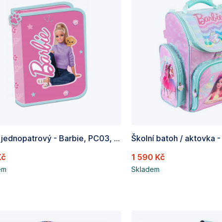
Penál jednopatrový - Barbie, PC03, rozměry: 20,5 x 14 x 3,5 cm
Kč
1 590 Kč
em
Skladem