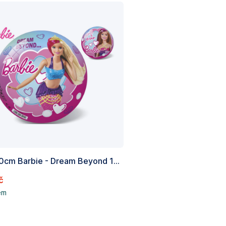
Míč 20cm Barbie - Dream Beyond 10m+ v síťce
č
em