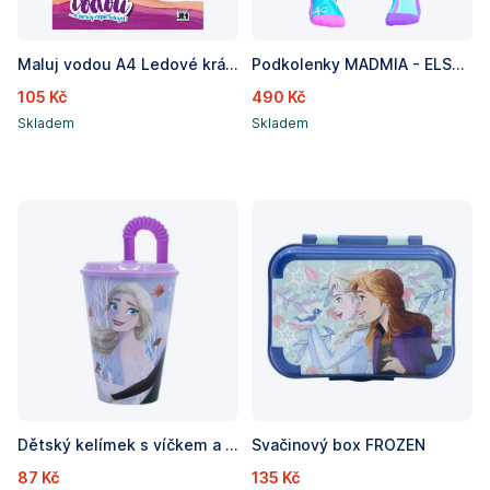
Maluj vodou A4 Ledové království
Podkolenky MADMIA - ELSA SPARKLES
105 Kč
490 Kč
Skladem
Skladem
Dětský kelímek s víčkem a brčkem FROZEN - objem 430ml
Svačinový box FROZEN
87 Kč
135 Kč