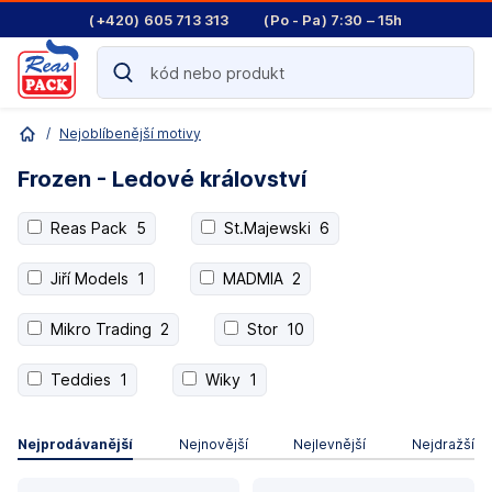
(+420) 605 713 313
(Po - Pa) 7:30 – 15h
/
Nejoblíbenější motivy
Frozen - Ledové království
Reas Pack
5
St.Majewski
6
Jiří Models
1
MADMIA
2
Mikro Trading
2
Stor
10
Teddies
1
Wiky
1
Nejprodávanější
Nejnovější
Nejlevnější
Nejdražší