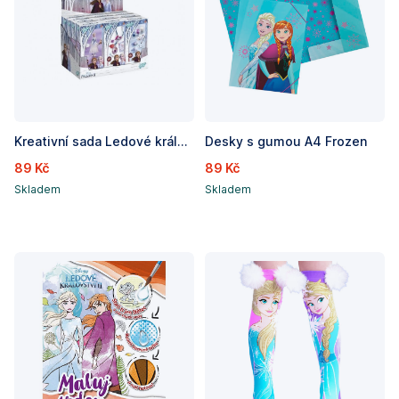
Kreativní sada Ledové království II/Frozen II 3 druhy v krabičce 6x13x3,5cm 12ks v boxu
Desky s gumou A4 Frozen
89 Kč
89 Kč
Skladem
Skladem