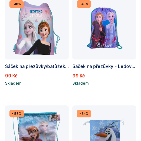
- 48%
- 48%
Sáček na přezůvky/batůžek FROZEN / Ledové království, rozměry: 43 x 32 cm
Sáček na přezůvky - Ledové království, rozměry: 45 x 32 cm
99 Kč
99 Kč
Skladem
Skladem
- 53%
- 34%