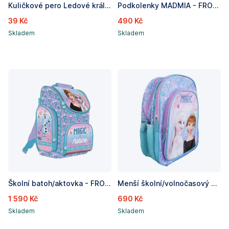
Kuličkové pero Ledové království, 0,7 mm
Podkolenky MADMIA - FROZEN
39 Kč
490 Kč
Skladem
Skladem
Školní batoh/aktovka - FROZEN, rozměry: 350 x 250 x 150mm(vnitřní roz.)
Menší školní/volnočasový batoh 15 FROZEN / Ledové království, Rozměry: 38 x 30 x 18 cm
1 590 Kč
690 Kč
Skladem
Skladem