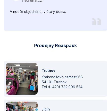
heureka.cz
V neděli objednáno, v úterý doma.
Prodejny Reaspack
Trutnov
Krakonošovo náměstí 68
541 01 Trutnov
Tel.:(+420) 732 996 524
Jíčín