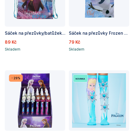
Sáček na přezůvky/batůžek Frozen / Ledové království, rozměry: 43 x 32 cm
Sáček na přezůvky Frozen ´´ Olaf ´´
89 Kč
79 Kč
Skladem
Skladem
- 29%
novinka