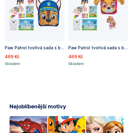
Paw Patrol tvořivá sada s barvičkami, nálepkami a omalovánkami v batůžku Chase
Paw Patrol tvořivá sada s barvičkami, nálepkami a omalovánkami v batůžku Skye
469 Kč
469 Kč
Skladem
Skladem
Nejoblíbenější motivy