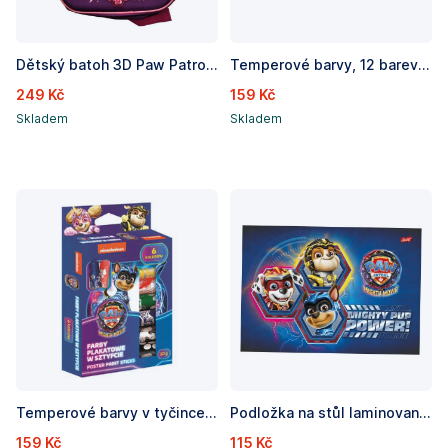
Dětský batoh 3D Paw Patrol Skye/Tlapková patrola, rozměry 29 x 23 x 11 cm
Temperové barvy, 12 barev 20 ml Tlapková patrola
249 Kč
159 Kč
Skladem
Skladem
Temperové barvy v tyčince, 10 g 6 barev Tlapková patrola
Podložka na stůl laminovaná A3 Tlapková patrola
159 Kč
115 Kč