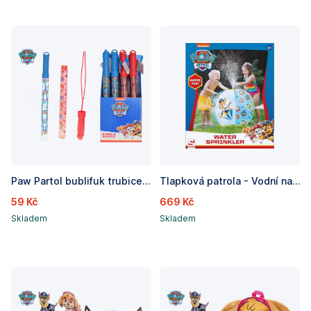
Paw Partol bublifuk trubice 7 cm, 2 barvy
Tlapková patrola - Vodní nafukovací roztřikovač, míč 50 cm
59 Kč
669 Kč
Skladem
Skladem