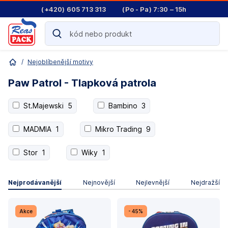
(+420) 605 713 313
(Po - Pa) 7:30 – 15h
/
Nejoblíbenější motivy
Paw Patrol - Tlapková patrola
St.Majewski
5
Bambino
3
MADMIA
1
Mikro Trading
9
Stor
1
Wiky
1
Nejprodávanější
Nejnovější
Nejlevnější
Nejdražší
Akce
- 45%