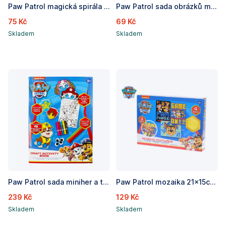
Paw Patrol magická spirála v krabičce
Paw Patrol sada obrázků malování podle čísel v papírové kartě
75 Kč
69 Kč
Skladem
Skladem
Paw Patrol sada miniher a tvořivých aktivit v knížce
Paw Patrol mozaika 21x15cm 4pěnové nálepky + 3druhy obrázků v krabičce
239 Kč
129 Kč
Skladem
Skladem