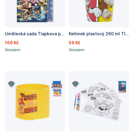
Umělecká sada Tlapkova patrola 20 dílků
Kelímek plastový 260 ml Tlapková patrola modrý
169 Kč
59 Kč
Skladem
Skladem