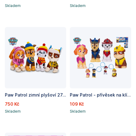
Skladem
Skladem
Paw Patrol zimní plyšoví 27cm 4druhy 0m+
Paw Patrol - přívěsek na klíče 8cm, 4druhy, 18m+, v krabičce
750 Kč
109 Kč
Skladem
Skladem