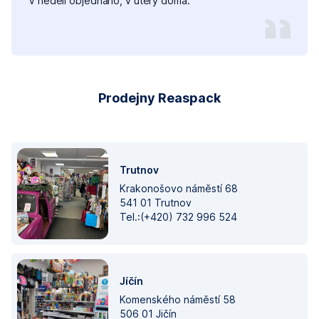
V neděli objednáno, v úterý doma.
Prodejny Reaspack
Trutnov
Krakonošovo náměstí 68
541 01 Trutnov
Tel.:(+420) 732 996 524
Jíčín
Komenského náměstí 58
506 01 Jičín