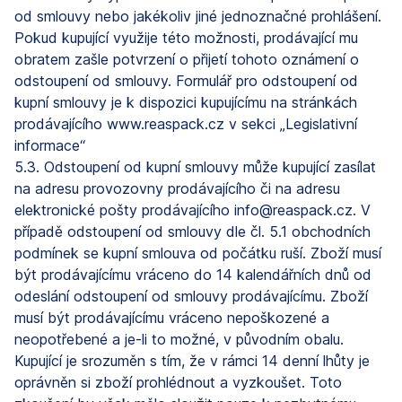
od smlouvy nebo jakékoliv jiné jednoznačné prohlášení.
Pokud kupující využije této možnosti, prodávající mu
obratem zašle potvrzení o přijetí tohoto oznámení o
odstoupení od smlouvy. Formulář pro odstoupení od
kupní smlouvy je k dispozici kupujícímu na stránkách
prodávajícího www.reaspack.cz v sekci „Legislativní
informace“
5.3. Odstoupení od kupní smlouvy může kupující zasílat
na adresu provozovny prodávajícího či na adresu
elektronické pošty prodávajícího
info@reaspack.cz.
V
případě odstoupení od smlouvy dle čl. 5.1 obchodních
podmínek se kupní smlouva od počátku ruší. Zboží musí
být prodávajícímu vráceno do 14 kalendářních dnů od
odeslání odstoupení od smlouvy prodávajícímu. Zboží
musí být prodávajícímu vráceno nepoškozené a
neopotřebené a je-li to možné, v původním obalu.
Kupující je srozuměn s tím, že v rámci 14 denní lhůty je
oprávněn si zboží prohlédnout a vyzkoušet. Toto