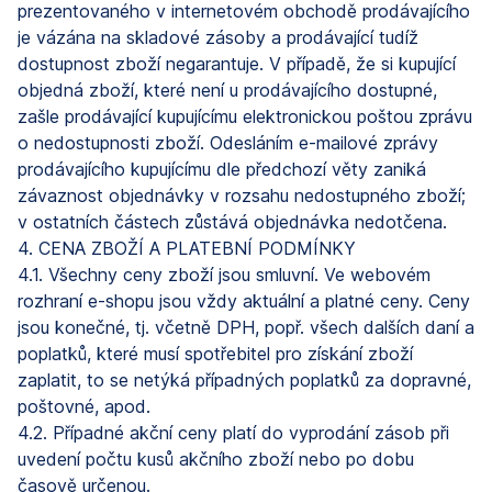
prezentovaného v internetovém obchodě prodávajícího
je vázána na skladové zásoby a prodávající tudíž
dostupnost zboží negarantuje. V případě, že si kupující
objedná zboží, které není u prodávajícího dostupné,
zašle prodávající kupujícímu elektronickou poštou zprávu
o nedostupnosti zboží. Odesláním e-mailové zprávy
prodávajícího kupujícímu dle předchozí věty zaniká
závaznost objednávky v rozsahu nedostupného zboží;
v ostatních částech zůstává objednávka nedotčena.
4. CENA ZBOŽÍ A PLATEBNÍ PODMÍNKY
4.1. Všechny ceny zboží jsou smluvní. Ve webovém
rozhraní e-shopu jsou vždy aktuální a platné ceny. Ceny
jsou konečné, tj. včetně DPH, popř. všech dalších daní a
poplatků, které musí spotřebitel pro získání zboží
zaplatit, to se netýká případných poplatků za dopravné,
poštovné, apod.
4.2. Případné akční ceny platí do vyprodání zásob při
uvedení počtu kusů akčního zboží nebo po dobu
časově určenou.