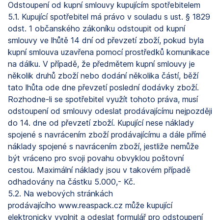
Odstoupení od kupní smlouvy kupujícím spotřebitelem
5.1. Kupující spotřebitel má právo v souladu s ust. § 1829
odst. 1 občanského zákoníku odstoupit od kupní
smlouvy ve lhůtě 14 dní od převzetí zboží, pokud byla
kupní smlouva uzavřena pomocí prostředků komunikace
na dálku. V případě, že předmětem kupní smlouvy je
několik druhů zboží nebo dodání několika částí, běží
tato lhůta ode dne převzetí poslední dodávky zboží.
Rozhodne-li se spotřebitel využít tohoto práva, musí
odstoupení od smlouvy odeslat prodávajícímu nejpozději
do 14. dne od převzetí zboží. Kupující nese náklady
spojené s navrácením zboží prodávajícímu a dále přímé
náklady spojené s navrácením zboží, jestliže nemůže
být vráceno pro svoji povahu obvyklou poštovní
cestou. Maximální náklady jsou v takovém případě
odhadovány na částku 5.000,- Kč.
5.2. Na webových stránkách
prodávajícího www.reaspack.cz může kupující
elektronicky vyplnit a odeslat formulář pro odstoupení