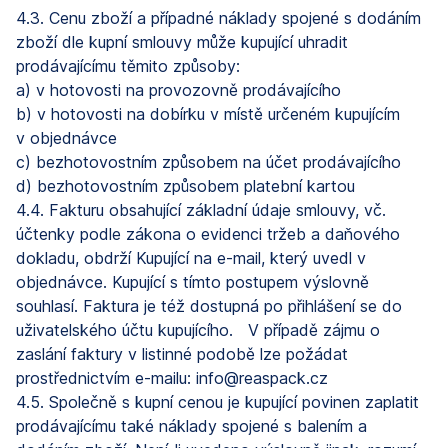
4.3. Cenu zboží a případné náklady spojené s dodáním
zboží dle kupní smlouvy může kupující uhradit
prodávajícímu těmito způsoby:
a) v hotovosti na provozovně prodávajícího
b) v hotovosti na dobírku v místě určeném kupujícím
v objednávce
c) bezhotovostním způsobem na účet prodávajícího
d) bezhotovostním způsobem platební kartou
4.4. Fakturu obsahující základní údaje smlouvy, vč.
účtenky podle zákona o evidenci tržeb a daňového
dokladu, obdrží Kupující na e-mail, který uvedl v
objednávce. Kupující s tímto postupem výslovně
souhlasí. Faktura je též dostupná po přihlášení se do
uživatelského účtu kupujícího. V případě zájmu o
zaslání faktury v listinné podobě lze požádat
prostřednictvím e-mailu:
info@reaspack.cz
4.5. Společně s kupní cenou je kupující povinen zaplatit
prodávajícímu také náklady spojené s balením a