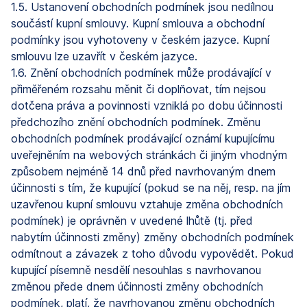
1.5. Ustanovení obchodních podmínek jsou nedílnou
součástí kupní smlouvy. Kupní smlouva a obchodní
podmínky jsou vyhotoveny v českém jazyce. Kupní
smlouvu lze uzavřít v českém jazyce.
1.6. Znění obchodních podmínek může prodávající v
přiměřeném rozsahu měnit či doplňovat, tím nejsou
dotčena práva a povinnosti vzniklá po dobu účinnosti
předchozího znění obchodních podmínek. Změnu
obchodních podmínek prodávající oznámí kupujícímu
uveřejněním na webových stránkách či jiným vhodným
způsobem nejméně 14 dnů před navrhovaným dnem
účinnosti s tím, že kupující (pokud se na něj, resp. na jím
uzavřenou kupní smlouvu vztahuje změna obchodních
podmínek) je oprávněn v uvedené lhůtě (tj. před
nabytím účinnosti změny) změny obchodních podmínek
odmítnout a závazek z toho důvodu vypovědět. Pokud
kupující písemně nesdělí nesouhlas s navrhovanou
změnou přede dnem účinnosti změny obchodních
podmínek, platí, že navrhovanou změnu obchodních