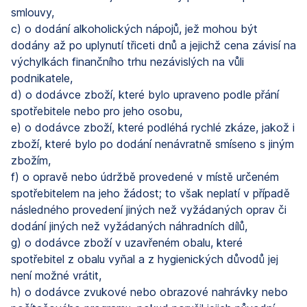
smlouvy,
c) o dodání alkoholických nápojů, jež mohou být
dodány až po uplynutí třiceti dnů a jejichž cena závisí na
výchylkách finančního trhu nezávislých na vůli
podnikatele,
d) o dodávce zboží, které bylo upraveno podle přání
spotřebitele nebo pro jeho osobu,
e) o dodávce zboží, které podléhá rychlé zkáze, jakož i
zboží, které bylo po dodání nenávratně smíseno s jiným
zbožím,
f) o opravě nebo údržbě provedené v místě určeném
spotřebitelem na jeho žádost; to však neplatí v případě
následného provedení jiných než vyžádaných oprav či
dodání jiných než vyžádaných náhradních dílů,
g) o dodávce zboží v uzavřeném obalu, které
spotřebitel z obalu vyňal a z hygienických důvodů jej
není možné vrátit,
h) o dodávce zvukové nebo obrazové nahrávky nebo