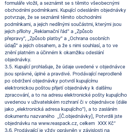
formuláře vložil, a seznámit se s těmito všeobecnými
obchodními podmínkami. Kupující odesláním objednávky
potvrzuje, že se seznámil těmito obchodními
podmínkami, a jejich nedílnými součástmi, kterými jsou
jejich přílohy „Reklamační řád" a „Způsob
přepravy", „Způsob platby" a „Ochrana osobních
údajů" a jejich obsahem, a že s nimi souhlasí, a to ve
znění platném a účinném k okamžiku odeslání
objednávky.
3.5. Kupující prohlašuje, že údaje uvedené v objednávce
jsou správné, úplné a pravdivé. Prodávající neprodleně
po obdržení objednávky potvrdí kupujícímu
elektronickou poštou přijetí objednávky k dalšímu
zpracování, a to na adresu elektronické pošty kupujícího
uvedenou v uživatelském rozhraní či v objednávce (dále
jako „elektronická adresa kupujícího"), a to zasláním
dokumentu nazvaného „[Č.objednávky], Potvrdili jste
objednávku na www.reaspack.cz, celkem XXX Kč“
3.6. Prodávající je vždy oprávněn v závislosti na