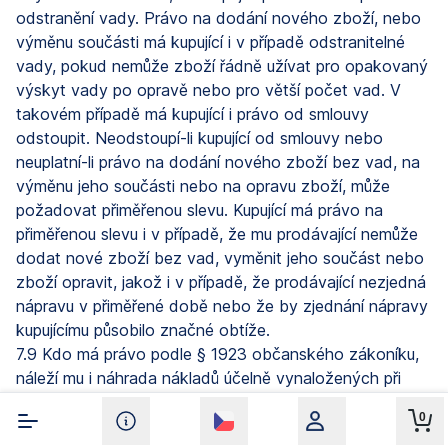
odstranění vady. Právo na dodání nového zboží, nebo
výměnu součásti má kupující i v případě odstranitelné
vady, pokud nemůže zboží řádně užívat pro opakovaný
výskyt vady po opravě nebo pro větší počet vad. V
takovém případě má kupující i právo od smlouvy
odstoupit. Neodstoupí-li kupující od smlouvy nebo
neuplatní-li právo na dodání nového zboží bez vad, na
výměnu jeho součásti nebo na opravu zboží, může
požadovat přiměřenou slevu. Kupující má právo na
přiměřenou slevu i v případě, že mu prodávající nemůže
dodat nové zboží bez vad, vyměnit jeho součást nebo
zboží opravit, jakož i v případě, že prodávající nezjedná
nápravu v přiměřené době nebo že by zjednání nápravy
kupujícímu působilo značné obtíže.
7.9 Kdo má právo podle § 1923 občanského zákoníku,
náleží mu i náhrada nákladů účelně vynaložených při
uplatnění tohoto práva. Neuplatní-li však právo
0
na náhradu do jednoho měsíce po uplynutí lhůty, ve