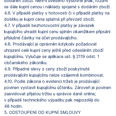
dodáním zboží. Není-li uvedeno výslovně jinak, rozumí
se dále kupní cenou i náklady spojené s dodáním zboží.
4.6. V případě platby v hotovosti či v případě platby na
dobírku je kupní cena splatná při převzetí zboží.
4.7. V případě bezhotovostní platby je závazek
kupujícího uhradit kupní cenu splněn okamžikem připsání
příslušné částky na účet prodávajícího.
4.8. Prodávající je oprávněn kdykoliv požadovat
uhrazení celé kupní ceny ještě před odesláním zboží
kupujícímu. Vylučuje se aplikace ust. § 2119 odst. 1
občanského zákoníku.
4.9. Případné slevy z ceny zboží poskytnuté
prodávajícím kupujícímu nelze vzájemně kombinovat.
4.10. Podle zákona o evidenci tržeb je prodávající
povinen vystavit kupujícímu účtenku. Zároveň je povinen
zaevidovat přijatou tržbu u správce daně online;
v případě technického výpadku pak nejpozději do
48 hodin.
5. ODSTOUPENÍ OD KUPNÍ SMLOUVY