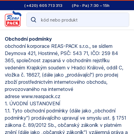
(+420) 605 713 313
(Po - Pa) 7:30 – 15h
Obchodní podmínky
obchodní korporace REAS-PACK s.r.o., se sídlem
Deymova 421, Hostinné, PSČ: 543 71, IČO: 259 84
365, společnost zapsaná v obchodním rejstříku
vedeném Krajským soudem v Hradci Králové, oddíl C,
vložka č. 18627, (dále jako „prodávající") pro prodej
zboží prostřednictvím internetového obchodu,
provozovaného na internetové
adrese www.reaspack.cz
1. ÚVODNÍ USTANOVENÍ
1.1. Tyto obchodní podmínky (dále jako „obchodní
podmínky") prodávajícího upravují ve smyslu ust. § 1751
zákona č. 89/2012 Sb., občanský zákoník v platném
znění (dále jako „občanský zákoník") vzájemná práva a