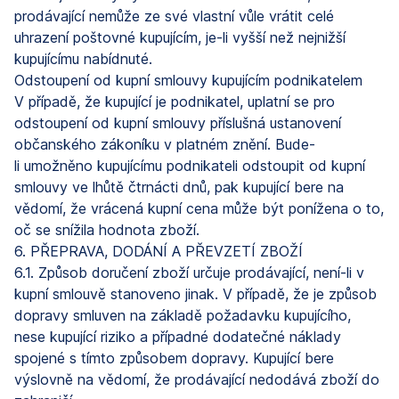
prodávající nemůže ze své vlastní vůle vrátit celé
uhrazení poštovné kupujícím, je-li vyšší než nejnižší
kupujícímu nabídnuté.
Odstoupení od kupní smlouvy kupujícím podnikatelem
V případě, že kupující je podnikatel, uplatní se pro
odstoupení od kupní smlouvy příslušná ustanovení
občanského zákoníku v platném znění. Bude-
li umožněno kupujícímu podnikateli odstoupit od kupní
smlouvy ve lhůtě čtrnácti dnů, pak kupující bere na
vědomí, že vrácená kupní cena může být ponížena o to,
oč se snížila hodnota zboží.
6. PŘEPRAVA, DODÁNÍ A PŘEVZETÍ ZBOŽÍ
6.1. Způsob doručení zboží určuje prodávající, není-li v
kupní smlouvě stanoveno jinak. V případě, že je způsob
dopravy smluven na základě požadavku kupujícího,
nese kupující riziko a případné dodatečné náklady
spojené s tímto způsobem dopravy. Kupující bere
výslovně na vědomí, že prodávající nedodává zboží do