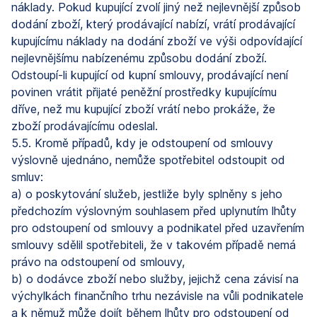
náklady. Pokud kupující zvolí jiný než nejlevnější způsob
dodání zboží, který prodávající nabízí, vrátí prodávající
kupujícímu náklady na dodání zboží ve výši odpovídající
nejlevnějšímu nabízenému způsobu dodání zboží.
Odstoupí-li kupující od kupní smlouvy, prodávající není
povinen vrátit přijaté peněžní prostředky kupujícímu
dříve, než mu kupující zboží vrátí nebo prokáže, že
zboží prodávajícímu odeslal.
5.5. Kromě případů, kdy je odstoupení od smlouvy
výslovně ujednáno, nemůže spotřebitel odstoupit od
smluv:
a) o poskytování služeb, jestliže byly splněny s jeho
předchozím výslovným souhlasem před uplynutím lhůty
pro odstoupení od smlouvy a podnikatel před uzavřením
smlouvy sdělil spotřebiteli, že v takovém případě nemá
právo na odstoupení od smlouvy,
b) o dodávce zboží nebo služby, jejichž cena závisí na
výchylkách finančního trhu nezávisle na vůli podnikatele
a k němuž může dojít během lhůty pro odstoupení od