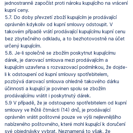
jednostranně započíst proti nároku kupujícího na vrácení
kupní ceny.
5.7. Do doby převzetí zboží kupujícím je prodávající
oprávněn kdykoliv od kupní smlouvy odstoupit. V
takovém případě vrátí prodávající kupujícímu kupní cenu
bez zbytečného odkladu, a to bezhotovostně na účet
určený kupujícím.
5.8. Je-li společně se zbožím poskytnut kupujícímu
dárek, je darovací smlouva mezi prodávajícím a
kupujícím uzavřena s rozvazovací podmínkou, že dojde-
li k odstoupení od kupní smlouvy spotřebitelem,
pozbývá darovací smlouva ohledně takového dárku
účinnosti a kupující je povinen spolu se zbožím
prodávajícímu vrátit i poskytnutý dárek.
5.9 V případě, že je odstoupeno spotřebitelem od kupní
smlouvy ve lhůtě čtrnácti (14) dnů, je prodávající
oprávněn vrátit poštovné pouze ve výši nejlevnějšího
nabízeného poštovného, které mohl kupující k doručení
své objednávky vybrat. Neznamená to však, že