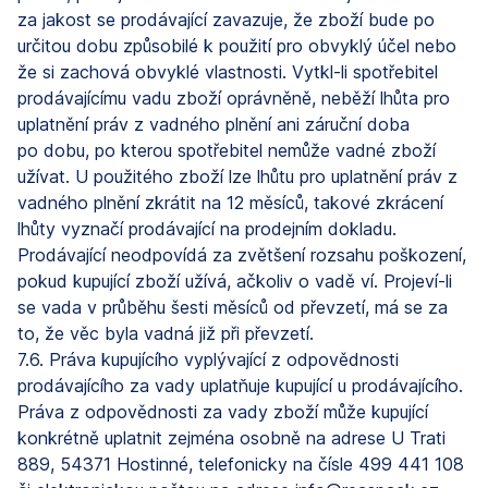
za jakost se prodávající zavazuje, že zboží bude po
určitou dobu způsobilé k použití pro obvyklý účel nebo
že si zachová obvyklé vlastnosti. Vytkl-li spotřebitel
prodávajícímu vadu zboží oprávněně, neběží lhůta pro
uplatnění práv z vadného plnění ani záruční doba
po dobu, po kterou spotřebitel nemůže vadné zboží
užívat. U použitého zboží lze lhůtu pro uplatnění práv z
vadného plnění zkrátit na 12 měsíců, takové zkrácení
lhůty vyznačí prodávající na prodejním dokladu.
Prodávající neodpovídá za zvětšení rozsahu poškození,
pokud kupující zboží užívá, ačkoliv o vadě ví. Projeví-li
se vada v průběhu šesti měsíců od převzetí, má se za
to, že věc byla vadná již při převzetí.
7.6. Práva kupujícího vyplývající z odpovědnosti
prodávajícího za vady uplatňuje kupující u prodávajícího.
Práva z odpovědnosti za vady zboží může kupující
konkrétně uplatnit zejména osobně na adrese U Trati
889, 54371 Hostinné, telefonicky na čísle 499 441 108