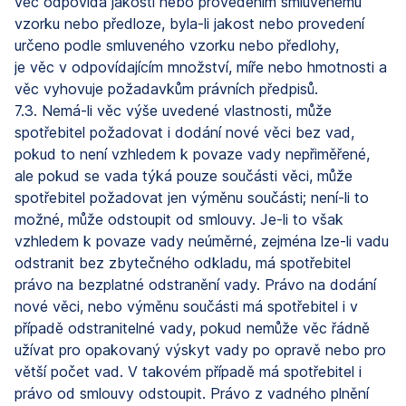
věc odpovídá jakostí nebo provedením smluvenému
vzorku nebo předloze, byla-li jakost nebo provedení
určeno podle smluveného vzorku nebo předlohy,
je věc v odpovídajícím množství, míře nebo hmotnosti a
věc vyhovuje požadavkům právních předpisů.
7.3. Nemá-li věc výše uvedené vlastnosti, může
spotřebitel požadovat i dodání nové věci bez vad,
pokud to není vzhledem k povaze vady nepřiměřené,
ale pokud se vada týká pouze součásti věci, může
spotřebitel požadovat jen výměnu součásti; není-li to
možné, může odstoupit od smlouvy. Je-li to však
vzhledem k povaze vady neúměrné, zejména lze-li vadu
odstranit bez zbytečného odkladu, má spotřebitel
právo na bezplatné odstranění vady. Právo na dodání
nové věci, nebo výměnu součásti má spotřebitel i v
případě odstranitelné vady, pokud nemůže věc řádně
užívat pro opakovaný výskyt vady po opravě nebo pro
větší počet vad. V takovém případě má spotřebitel i
právo od smlouvy odstoupit. Právo z vadného plnění