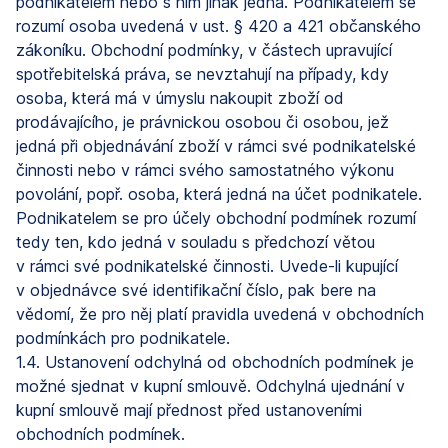
podnikatelem nebo s ním jinak jedná. Podnikatelem se
rozumí osoba uvedená v ust. § 420 a 421 občanského
zákoníku. Obchodní podmínky, v částech upravující
spotřebitelská práva, se nevztahují na případy, kdy
osoba, která má v úmyslu nakoupit zboží od
prodávajícího, je právnickou osobou či osobou, jež
jedná při objednávání zboží v rámci své podnikatelské
činnosti nebo v rámci svého samostatného výkonu
povolání, popř. osoba, která jedná na účet podnikatele.
Podnikatelem se pro účely obchodní podmínek rozumí
tedy ten, kdo jedná v souladu s předchozí větou
v rámci své podnikatelské činnosti. Uvede-li kupující
v objednávce své identifikační číslo, pak bere na
vědomí, že pro něj platí pravidla uvedená v obchodních
podmínkách pro podnikatele.
1.4. Ustanovení odchylná od obchodních podmínek je
možné sjednat v kupní smlouvě. Odchylná ujednání v
kupní smlouvě mají přednost před ustanoveními
obchodních podmínek.