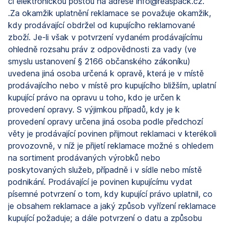
či elektronickou poštou na adrese
info@reaspack.cz.
.Za okamžik uplatnění reklamace se považuje okamžik,
kdy prodávající obdržel od kupujícího reklamované
zboží. Je-li však v potvrzení vydaném prodávajícímu
ohledně rozsahu práv z odpovědnosti za vady (ve
smyslu ustanovení § 2166 občanského zákoníku)
uvedena jiná osoba určená k opravě, která je v místě
prodávajícího nebo v místě pro kupujícího bližším, uplatní
kupující právo na opravu u toho, kdo je určen k
provedení opravy. S výjimkou případů, kdy je k
provedení opravy určena jiná osoba podle předchozí
věty je prodávající povinen přijmout reklamaci v kterékoli
provozovně, v níž je přijetí reklamace možné s ohledem
na sortiment prodávaných výrobků nebo
poskytovaných služeb, případně i v sídle nebo místě
podnikání. Prodávající je povinen kupujícímu vydat
písemné potvrzení o tom, kdy kupující právo uplatnil, co
je obsahem reklamace a jaký způsob vyřízení reklamace
kupující požaduje; a dále potvrzení o datu a způsobu