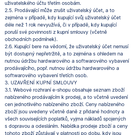
uživatelského účtu třetím osobám.
2.5. Prodávající může zrušit uživatelský účet, a to
zejména v případě, kdy kupující svůj uživatelský účet
déle než 1 rok nevyužívá, či v případě, kdy kupující
poruší své povinnosti z kupní smlouvy (včetně
obchodních podmínek).
2.6. Kupující bere na vědomí, že uživatelský účet nemusí
být dostupný nepřetržitě, a to zejména s ohledem na
nutnou údržbu hardwarového a softwarového vybavení
prodávajícího, popř. nutnou údržbu hardwarového a
softwarového vybavení třetích osob.
3. UZAVŘENÍ KUPNÍ SMLOUVY
3.1. Webové rozhraní e-shopu obsahuje seznam zboží
nabízeného prodávajícím k prodeji, a to včetně uvedení
cen jednotlivého nabízeného zboží. Ceny nabízeného
zboží jsou uvedeny včetně daně z přidané hodnoty a
všech souvisejících poplatků, vyjma nákladů spojených
s dopravou a odesláním. Nabídka prodeje zboží a ceny
tohoto zboží zůstávají v platnosti po dobu, kdy jsou