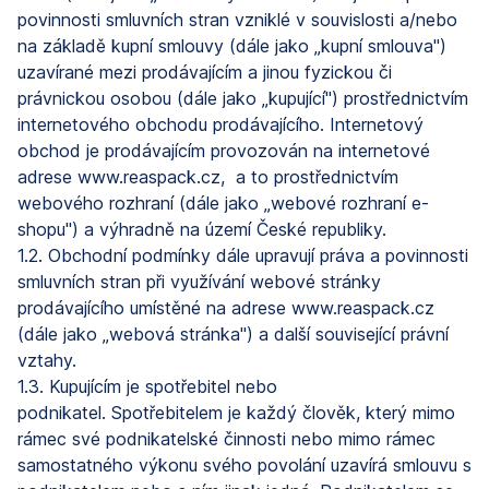
povinnosti smluvních stran vzniklé v souvislosti a/nebo
na základě kupní smlouvy (dále jako „kupní smlouva")
uzavírané mezi prodávajícím a jinou fyzickou či
právnickou osobou (dále jako „kupující") prostřednictvím
internetového obchodu prodávajícího. Internetový
obchod je prodávajícím provozován na internetové
adrese www.reaspack.cz, a to prostřednictvím
webového rozhraní (dále jako „webové rozhraní e-
shopu") a výhradně na území České republiky.
1.2. Obchodní podmínky dále upravují práva a povinnosti
smluvních stran při využívání webové stránky
prodávajícího umístěné na adrese www.reaspack.cz
(dále jako „webová stránka") a další související právní
vztahy.
1.3. Kupujícím je spotřebitel nebo
podnikatel. Spotřebitelem je každý člověk, který mimo
rámec své podnikatelské činnosti nebo mimo rámec
samostatného výkonu svého povolání uzavírá smlouvu s