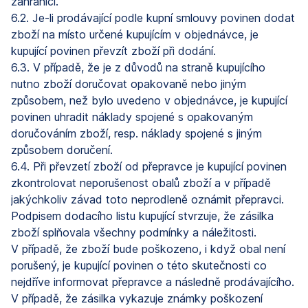
zahraničí.
6.2. Je-li prodávající podle kupní smlouvy povinen dodat
zboží na místo určené kupujícím v objednávce, je
kupující povinen převzít zboží při dodání.
6.3. V případě, že je z důvodů na straně kupujícího
nutno zboží doručovat opakovaně nebo jiným
způsobem, než bylo uvedeno v objednávce, je kupující
povinen uhradit náklady spojené s opakovaným
doručováním zboží, resp. náklady spojené s jiným
způsobem doručení.
6.4. Při převzetí zboží od přepravce je kupující povinen
zkontrolovat neporušenost obalů zboží a v případě
jakýchkoliv závad toto neprodleně oznámit přepravci.
Podpisem dodacího listu kupující stvrzuje, že zásilka
zboží splňovala všechny podmínky a náležitosti.
V případě, že zboží bude poškozeno, i když obal není
porušený, je kupující povinen o této skutečnosti co
nejdříve informovat přepravce a následně prodávajícího.
V případě, že zásilka vykazuje známky poškození