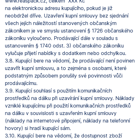
www.reaspack.cz, celkem XXX Kč“
na elektronickou adresu kupujícího, pokud je již
neobdržel dříve. Uzavření kupní smlouvy bez sjednání
všech jejích náležitostí stanovených občanským
zákoníkem je ve smyslu ustanovení § 1726 občanského
zákoníku vyloučeno. Prodávající dále v souladu s
ustanovením § 1740 odst. 3) občanského zákoníku
vylučuje přijetí nabídky s dodatkem nebo odchylkou.
3.8. Kupující bere na vědomí, že prodávající není povinen
uzavřít kupní smlouvu, a to zejména s osobami, které
podstatným způsobem porušily své povinnosti vůči
prodávajícímu.
3.9. Kupující souhlasí s použitím komunikačních
prostředků na dálku při uzavírání kupní smlouvy. Náklady
vzniklé kupujícímu při použití komunikačních prostředků
na dálku v souvislosti s uzavřením kupní smlouvy
(náklady na internetové připojení, náklady na telefonní
hovory) si hradí kupující sám.
3.10. Kupující bere na vědomí, že dostupnost zboží