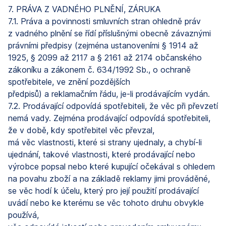
7. PRÁVA Z VADNÉHO PLNĚNÍ, ZÁRUKA
7.1. Práva a povinnosti smluvních stran ohledně práv
z vadného plnění se řídí příslušnými obecně závaznými
právními předpisy (zejména ustanoveními § 1914 až
1925, § 2099 až 2117 a § 2161 až 2174 občanského
zákoníku a zákonem č. 634/1992 Sb., o ochraně
spotřebitele, ve znění pozdějších
předpisů) a reklamačním řádu, je-li prodávajícím vydán.
7.2. Prodávající odpovídá spotřebiteli, že věc při převzetí
nemá vady. Zejména prodávající odpovídá spotřebiteli,
že v době, kdy spotřebitel věc převzal,
má věc vlastnosti, které si strany ujednaly, a chybí-li
ujednání, takové vlastnosti, které prodávající nebo
výrobce popsal nebo které kupující očekával s ohledem
na povahu zboží a na základě reklamy jimi prováděné,
se věc hodí k účelu, který pro její použití prodávající
uvádí nebo ke kterému se věc tohoto druhu obvykle
používá,