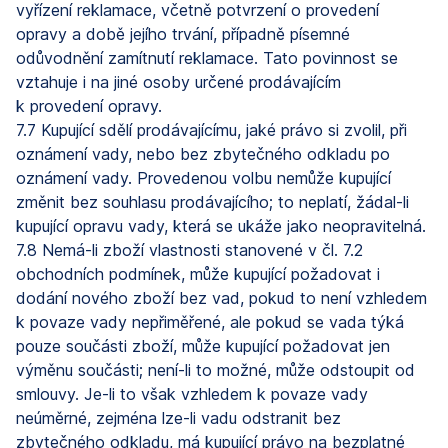
vyřízení reklamace, včetně potvrzení o provedení
opravy a době jejího trvání, případně písemné
odůvodnění zamítnutí reklamace. Tato povinnost se
vztahuje i na jiné osoby určené prodávajícím
k provedení opravy.
7.7 Kupující sdělí prodávajícímu, jaké právo si zvolil, při
oznámení vady, nebo bez zbytečného odkladu po
oznámení vady. Provedenou volbu nemůže kupující
změnit bez souhlasu prodávajícího; to neplatí, žádal-li
kupující opravu vady, která se ukáže jako neopravitelná.
7.8 Nemá-li zboží vlastnosti stanovené v čl. 7.2
obchodních podmínek, může kupující požadovat i
dodání nového zboží bez vad, pokud to není vzhledem
k povaze vady nepřiměřené, ale pokud se vada týká
pouze součásti zboží, může kupující požadovat jen
výměnu součásti; není-li to možné, může odstoupit od
smlouvy. Je-li to však vzhledem k povaze vady
neúměrné, zejména lze-li vadu odstranit bez
zbytečného odkladu, má kupující právo na bezplatné