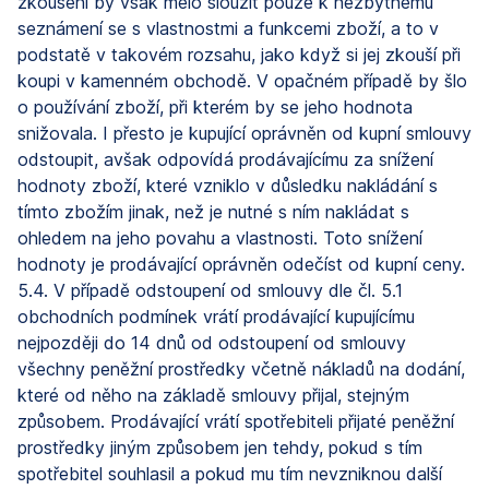
zkoušení by však mělo sloužit pouze k nezbytnému
seznámení se s vlastnostmi a funkcemi zboží, a to v
podstatě v takovém rozsahu, jako když si jej zkouší při
koupi v kamenném obchodě. V opačném případě by šlo
o používání zboží, při kterém by se jeho hodnota
snižovala. I přesto je kupující oprávněn od kupní smlouvy
odstoupit, avšak odpovídá prodávajícímu za snížení
hodnoty zboží, které vzniklo v důsledku nakládání s
tímto zbožím jinak, než je nutné s ním nakládat s
ohledem na jeho povahu a vlastnosti. Toto snížení
hodnoty je prodávající oprávněn odečíst od kupní ceny.
5.4. V případě odstoupení od smlouvy dle čl. 5.1
obchodních podmínek vrátí prodávající kupujícímu
nejpozději do 14 dnů od odstoupení od smlouvy
všechny peněžní prostředky včetně nákladů na dodání,
které od něho na základě smlouvy přijal, stejným
způsobem. Prodávající vrátí spotřebiteli přijaté peněžní
prostředky jiným způsobem jen tehdy, pokud s tím
spotřebitel souhlasil a pokud mu tím nevzniknou další