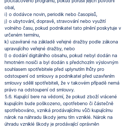
počítačového programu, pokud porušil jejich původní
obal,
i) o dodávce novin, periodik nebo časopisů,
j) o ubytování, dopravě, stravování nebo využití
volného času, pokud podnikatel tato plnění poskytuje v
určeném termínu,
k) uzavírané na základě veřejné dražby podle zákona
upravujícího veřejné dražby, nebo
l) o dodání digitálního obsahu, pokud nebyl dodán na
hmotném nosiči a byl dodán s předchozím výslovným
souhlasem spotřebitele před uplynutím lhůty pro
odstoupení od smlouvy a podnikatel před uzavřením
smlouvy sdělil spotřebiteli, že v takovém případě nemá
právo na odstoupení od smlouvy.
5.6. Kupující bere na vědomí, že pokud zboží vrácené
kupujícím bude poškozeno, opotřebeno či částečně
spotřebováno, vzniká prodávajícímu vůči kupujícímu
nárok na náhradu škody jemu tím vzniklé. Nárok na
úhradu vzniklé škody je prodávající oprávněn