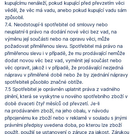
kupujícímu nenáleží, pokud kupující před převzetím věci
věděl, že věc má vadu, anebo pokud kupující vadu sám
způsobil.
7.4. Neodstoupí-li spotřebitel od smlouvy nebo
neuplatní-li právo na dodání nové věci bez vad, na
výměnu její součásti nebo na opravu věci, může
požadovat přiměřenou slevu. Spotřebitel má právo na
přiměřenou slevu i v případě, že mu prodávající nemůže
dodat novou věc bez vad, vyměnit její součást nebo
věc opravit, jakož i v případě, že prodávající nezjedná
nápravu v přiměřené době nebo že by zjednání nápravy
spotřebiteli působilo značné obtíže.
7.5 Spotřebitel je oprávněn uplatnit práva z vadného
plnění, která se vyskytne u nového spotřebního zboží v
době dvaceti čtyř měsíců od převzetí. Je-li
na prodávaném zboží, na jeho obalu, v návodu
připojenému ke zboží nebo v reklamě v souladu s jinými
právními předpisy uvedena doba, po kterou lze zboží
použít, použijí se ustanovení o záruce za jakost. Zárukou