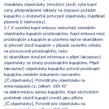
charakteru objednávky (množství zboží, výše kupní
ceny, předpokládané náklady na dopravu) požádat
kupujícího o dodatečné potvrzení objednávky (například
písemně či telefonicky).
3.7. K uzavření kupní smlouvy nedochází odesláním
objednávky kupujícím prodávajícímu. Kupní smlouva mezi
prodávajícím a kupujícím je uzavřena teprve okamžikem:
a) převzetí zboží kupujícím v případě osobního odběru
na provozovně prodávajícího; nebo
b) okamžikem doručení informace o přijetí (akceptaci)
objednávky ze strany prodávajícího kupujícímu. Přijetí
(akceptací) objednávky kupujícího potvrdí prodávající
kupujícímu zasláním dokumentu nazvaného
„[Č.objednávky], Potvrdili jste objednávku na
www.reaspack.cz, celkem XXX Kč“
na elektronickou adresu kupujícího. Kopii obchodních
podmínek obdrží kupující rovněž jako přílohu
„[Č.objednávky], Potvrdili jste objednávku na