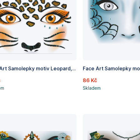
Face Art Samolepky motiv Leopard, Obsah 1 list
č
86 Kč
em
Skladem