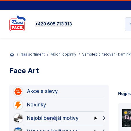
+420 605 713 313
/
Náš sortiment
/
Módní doplňky
/
Samolepící tetování, kamínk
Face Art
Akce a slevy
Nejpr
Novinky
Nejoblíbenější motivy