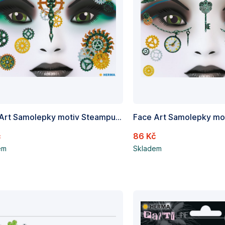
Face Art Samolepky motiv Steampunk Marie, Obsah 1 list
č
86 Kč
em
Skladem