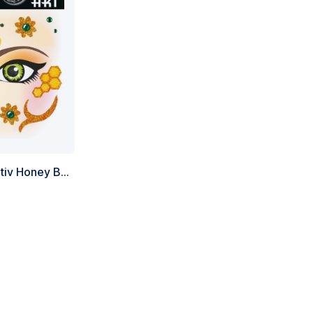
Face Art Samolepky motiv Honey Bee, Obsah 1 list