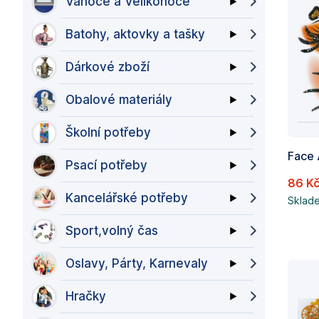
Vánoce a Velikonoce
Batohy, aktovky a tašky
Dárkové zboží
Obalové materiály
Školní potřeby
Psací potřeby
86 K
Kancelářské potřeby
Sklad
Sport,volný čas
Oslavy, Párty, Karnevaly
Hračky