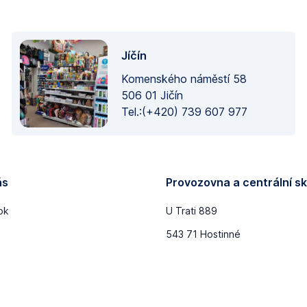
Jíčín
Komenského náměstí 58
506 01 Jičín
Tel.:(+420) 739 607 977
ás
Provozovna a centrální sk
ok
U Trati 889
543 71 Hostinné