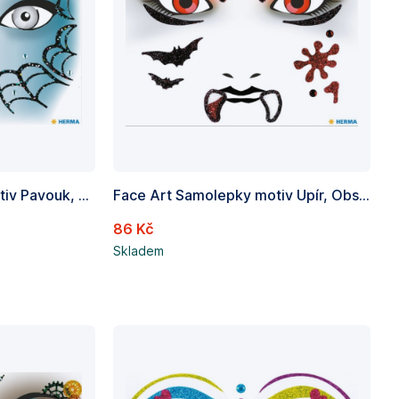
Face Art Samolepky motiv Pavouk, Obsah 1 list
Face Art Samolepky motiv Upír, Obsah 1 list
86 Kč
Skladem