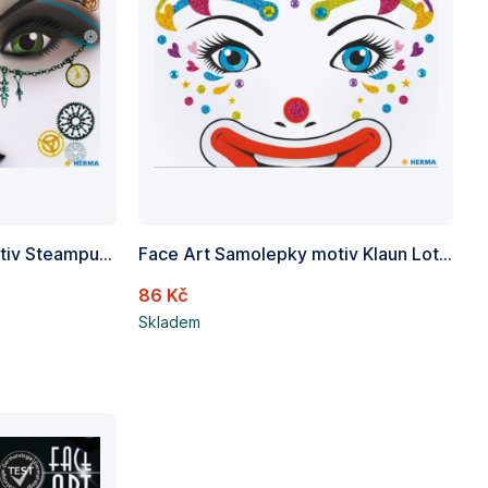
Face Art Samolepky motiv Steampunk Amelia, Obsah 1 list
Face Art Samolepky motiv Klaun Lotta, Obsah 1 list
86 Kč
Skladem