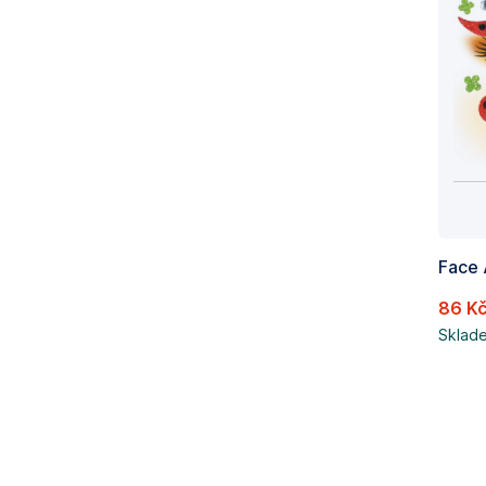
86 K
Sklad