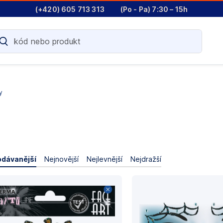
(+420) 605 713 313
(Po - Pa) 7:30 – 15h
y
odávanější
Nejnovější
Nejlevnější
Nejdražší