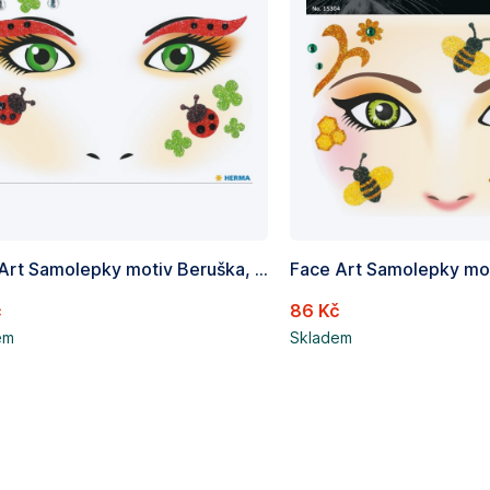
Face Art Samolepky motiv Beruška, Obsah 1 list
č
86 Kč
em
Skladem