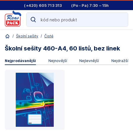
(+420) 605 713 313
(Po - Pa) 7:30 – 15h
/
Školní sešity
/
Čisté
Školní sešity 460-A4, 60 listů, bez linek
Nejprodávanější
Nejnovější
Nejlevnější
Nejdražší